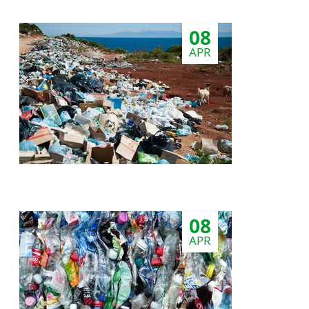
08
APR
08
APR