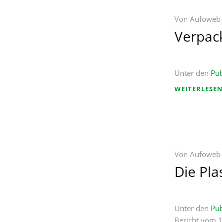
Von
Aufoweb
Verpac
Unter den
Pub
WEITERLESE
Von
Aufoweb
Die Pla
Unter den
Pub
Bericht vom 