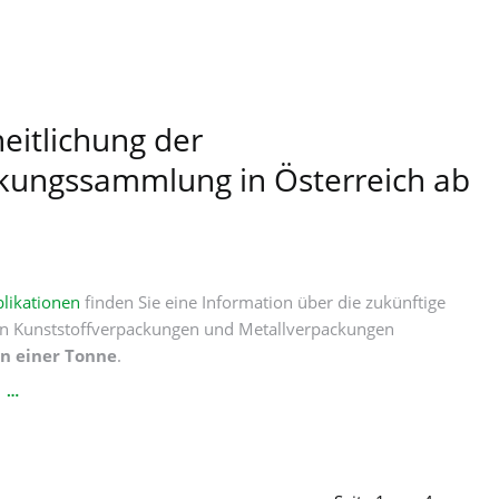
eitlichung der
kungssammlung in Österreich ab
likationen
finden Sie eine Information über die zukünftige
 Kunststoffverpackungen und Metallverpackungen
n einer Tonne
.
VEREINHEITLICHUNG
N …
DER
VERPACKUNGSSAMMLUNG
IN
ÖSTERREICH