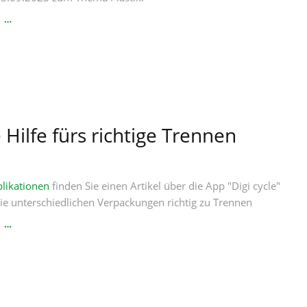
DIE
N …
PLASTIKLAWINE
e Hilfe fürs richtige Trennen
likationen
finden Sie einen Artikel über die App "Digi cycle"
 die unterschiedlichen Verpackungen richtig zu Trennen
DIGITALE
N …
HILFE
FÜRS
RICHTIGE
TRENNEN