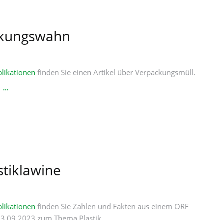
"GELBE
FORMEL"
kungswahn
likationen
finden Sie einen Artikel über Verpackungsmüll.
VERPACKUNGSWAHN
N …
stiklawine
likationen
finden Sie Zahlen und Fakten aus einem ORF
13.09.2023 zum Thema Plastik.