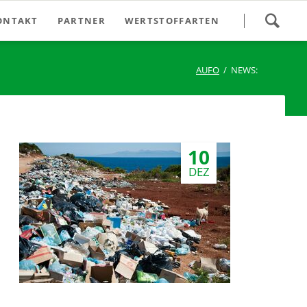
Navigation
ONTAKT
PARTNER
WERTSTOFFARTEN
überspringen
Autowrackentsorgung
AUFO
NEWS:
Alteisen/Schrott
Altglas
Batterien
10
Elektro Altgeräte
DEZ
Problemstoffe
Kühlgeräte
Nespressokapseln
Speiseölentsorgung - ÖLI