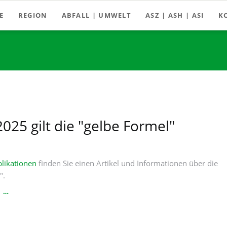
E
REGION
ABFALL | UMWELT
ASZ | ASH | ASI
K
Gemeinden
Abfall-ABC
Ebenau
Jahresmengen 2020
Recycling Handbuch Land Salzburg
Faistenau
Abfallberatung
Fuschl am See
Abfallfibel (mehrsprachig)
Hintersee
Müllmythen | Videos
Hof bei Salzburg
2025 gilt die "gelbe Formel"
Abfuhrpläne der Gemeinden
Koppl
Publikationen
Plainfeld
likationen
finden Sie einen Artikel und Informationen über die
".
Starterpaket
St. Gilgen
AB
N …
Strobl
1.1.2025
GILT
Thalgau
DIE